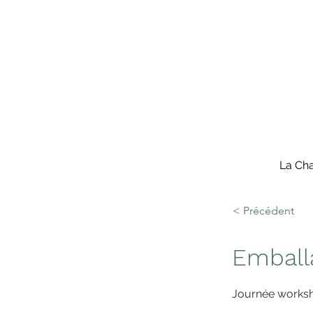
La Cha
< Précédent
Emball
Journée works