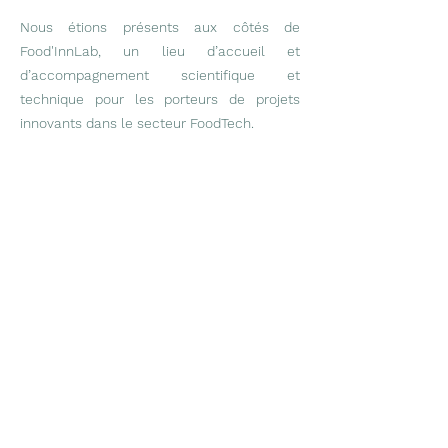
Nous étions présents aux côtés de
Food'InnLab
, un lieu d’accueil et
d’accompagnement scientifique et
technique pour les porteurs de projets
innovants dans le secteur FoodTech.
Un grand merci aux organisateurs de cette
belle initiative, et à tous les participants
pour ces discussions inspirantes !
Précédent
Suivant
Co-construisons des emballages